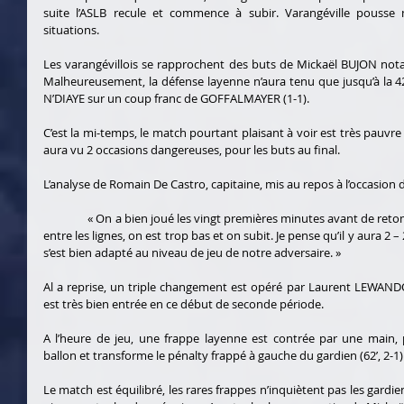
suite l’ASLB recule et commence à subir. Varangéville pousse
situations.
Les varangévillois se rapprochent des buts de Mickaël BUJON not
Malheureusement, la défense layenne n’aura tenu que jusqu’à la 4
N’DIAYE sur un coup franc de GOFFALMAYER (1-1). 
C’est la mi-temps, le match pourtant plaisant à voir est très pauvr
aura vu 2 occasions dangereuses, pour les buts au final.
L’analyse de Romain De Castro, capitaine, mis au repos à l’occasion 
                « On a bien joué les vingt premières minutes avant de retomber dans nos travers. Il y a trop d’écart 
entre les lignes, on est trop bas et on subit. Je pense qu’il y aura 2 –
s’est bien adapté au niveau de jeu de notre adversaire. »
Al a reprise, un triple changement est opéré par Laurent LEWANDO
est très bien entrée en ce début de seconde période.
A l’heure de jeu, une frappe layenne est contrée par une main
ballon et transforme le pénalty frappé à gauche du gardien (62’, 2-1)
Le match est équilibré, les rares frappes n’inquiètent pas les gardi