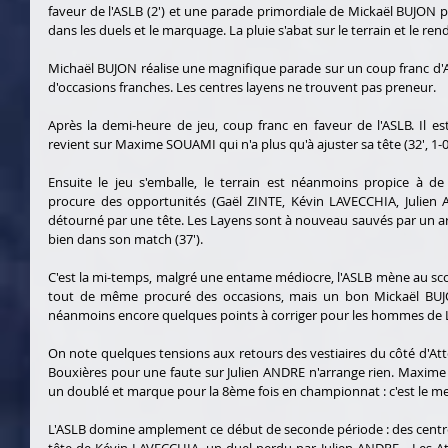
faveur de l'ASLB (2') et une parade primordiale de Mickaël BUJON p
dans les duels et le marquage. La pluie s'abat sur le terrain et le rend
Michaël BUJON réalise une magnifique parade sur un coup franc d'Atto
d'occasions franches. Les centres layens ne trouvent pas preneur.
Après la demi-heure de jeu, coup franc en faveur de l'ASLB. Il est
revient sur Maxime SOUAMI qui n'a plus qu'à ajuster sa tête (32', 1-0
Ensuite le jeu s'emballe, le terrain est néanmoins propice à de
procure des opportunités (Gaël ZINTE, Kévin LAVECCHIA, Julien AN
détourné par une tête. Les Layens sont à nouveau sauvés par un ar
bien dans son match (37').
C'est la mi-temps, malgré une entame médiocre, l'ASLB mène au sc
tout de même procuré des occasions, mais un bon Mickaël BUJON 
néanmoins encore quelques points à corriger pour les hommes d
On note quelques tensions aux retours des vestiaires du côté d'Att
Bouxières pour une faute sur Julien ANDRE n'arrange rien. Maxime S
un doublé et marque pour la 8ème fois en championnat : c'est le mei
L'ASLB domine amplement ce début de seconde période : des centres
tête de Kévin LAVECCHIA, un duel perdu par Julien ANDRE... Les Atton