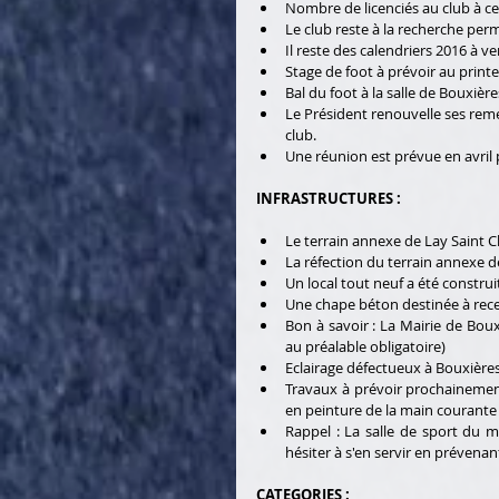
Le club reste à la recherche per
Il reste des calendriers 2016 à ven
Stage de foot à prévoir au printe
Bal du foot à la salle de Bouxières
Le Président renouvelle ses remer
club.   
Une réunion est prévue en avril p
INFRASTRUCTURES :  
Le terrain annexe de Lay Saint Ch
La réfection du terrain annexe d
Un local tout neuf a été construi
Une chape béton destinée à recev
Bon à savoir : La Mairie de Boux
au préalable obligatoire)   
Eclairage défectueux à Bouxières
Travaux à prévoir prochainemen
en peinture de la main courante 
Rappel : La salle de sport du mo
hésiter à s'en servir en prévenan
CATEGORIES : 