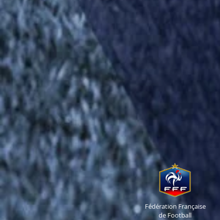
Fédération Française
de Football