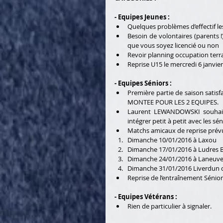
- Equipes Jeunes :  
Quelques problèmes d’effectif les
Besoin de volontaires (parents !
que vous soyez licencié ou non   
Revoir planning occupation terr
Reprise U15 le mercredi 6 janvier
- Equipes Séniors : 
Première partie de saison satisfa
MONTEE POUR LES 2 EQUIPES.   
Laurent LEWANDOWSKI souhaiter
Matchs amicaux de reprise prévus
Dimanche 10/01/2016 à Laxou   
Dimanche 17/01/2016 à Ludres B 
Dimanche 24/01/2016 à Laneuvevi
Dimanche 31/01/2016 Liverdun ch
Reprise de l’entraînement Séniors
- Equipes Vétérans : 
Rien de particulier à signaler.   