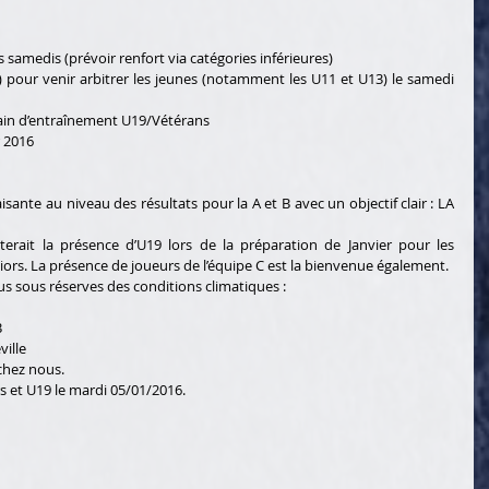
 samedis (prévoir renfort via catégories inférieures)   
) pour venir arbitrer les jeunes (notamment les U11 et U13) le samedi 
 
ain d’entraînement U19/Vétérans   
 2016   
isante au niveau des résultats pour la A et B avec un objectif clair : LA 
 
ait la présence d’U19 lors de la préparation de Janvier pour les 
intégrer petit à petit avec les séniors. La présence de joueurs de l’équipe C est la bienvenue également.   
 sous réserves des conditions climatiques :     
  
lle   
ez nous.   
 et U19 le mardi 05/01/2016.   