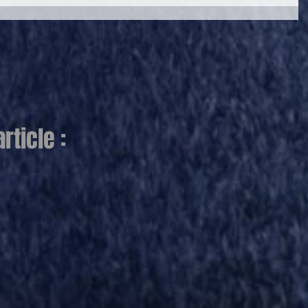
ticle :