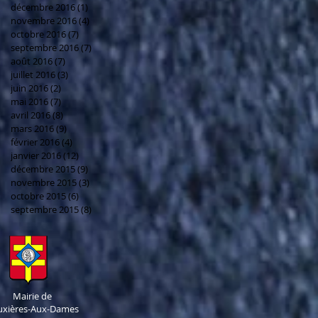
décembre 2016
(1)
1 post
novembre 2016
(4)
4 posts
octobre 2016
(7)
7 posts
septembre 2016
(7)
7 posts
août 2016
(7)
7 posts
juillet 2016
(3)
3 posts
juin 2016
(2)
2 posts
mai 2016
(7)
7 posts
avril 2016
(8)
8 posts
mars 2016
(9)
9 posts
février 2016
(4)
4 posts
janvier 2016
(12)
12 posts
décembre 2015
(9)
9 posts
novembre 2015
(3)
3 posts
octobre 2015
(6)
6 posts
septembre 2015
(8)
8 posts
Mairie de
uxières-Aux-Dames