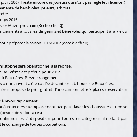
Nombre de licenciés au club à ce jour : 306 (Il reste encore des joueurs qui n’ont pas réglé leur licence !).   
manente de bénévoles, joueurs, arbitres   
dre.   
mps 2016.   
 le 09 avril prochain (Recherche DJ).   
ciements à tous les dirigeants et bénévoles qui participent à la vie du 
our préparer la saison 2016/2017 (date à définir).   
ristophe sera opérationnel à la reprise.   
e Bouxières est prévue pour 2017.   
t à Bouxières. Prévoir rangement.    
oir un auvent a été coulée devant le club house de Bouxières.   
ières propose le prêt gratuit d’une camionnette 9 places (réservation 
 à revoir rapidement   
t à Bouxières : Remplacement bac pour laver les chaussures + remise 
(besoin de volontaires)   
ulin noir est à disposition pour toutes les catégories, il ne faut pas 
t le concierge de toutes occupations.   