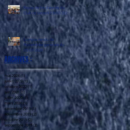
Repas de fin d'année du
Club ce samedi 03/07/2021
Compte rendu de
l’Assemblée générale du
03/07/2020
ARCHIVES
:
mai 2024
(1)
1 post
juillet 2023
(1)
1 post
octobre 2022
(1)
1 post
juin 2021
(1)
1 post
juillet 2020
(1)
1 post
mars 2020
(1)
1 post
décembre 2019
(1)
1 post
novembre 2019
(2)
2 posts
octobre 2019
(2)
2 posts
septembre 2019
(2)
2 posts