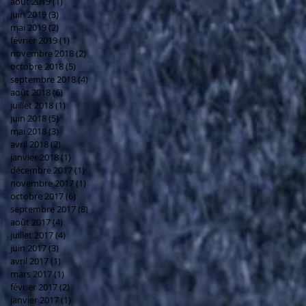
août 2019
(1)
1 post
juin 2019
(3)
3 posts
mai 2019
(2)
2 posts
février 2019
(1)
1 post
novembre 2018
(2)
2 posts
octobre 2018
(5)
5 posts
septembre 2018
(4)
4 posts
août 2018
(6)
6 posts
juillet 2018
(1)
1 post
juin 2018
(5)
5 posts
mai 2018
(3)
3 posts
avril 2018
(2)
2 posts
janvier 2018
(1)
1 post
décembre 2017
(1)
1 post
novembre 2017
(1)
1 post
octobre 2017
(6)
6 posts
septembre 2017
(8)
8 posts
août 2017
(4)
4 posts
juillet 2017
(4)
4 posts
juin 2017
(3)
3 posts
avril 2017
(1)
1 post
mars 2017
(1)
1 post
février 2017
(2)
2 posts
janvier 2017
(1)
1 post