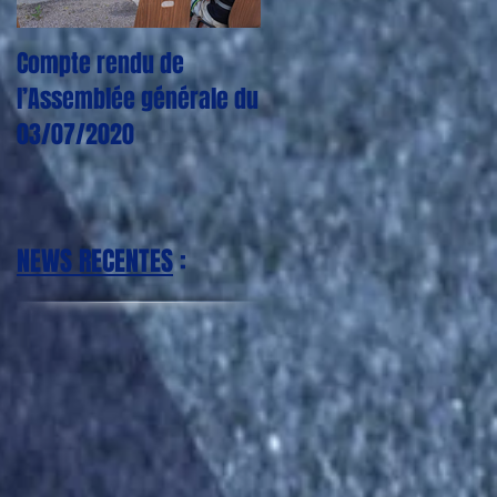
Compte rendu de
CORONAVIRUS : Plus
l’Assemblée générale du
aucun entraînement,
03/07/2020
match, tournoi jusqu'à
nouvel ordre
NEWS RECENTES
: