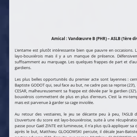
Amical : Vandœuvre B (PHR) – ASLB (1ère div.
L'entame est plutôt intéressante bien que pauvre en occasions. 
layo-bouxiérois mais il y a un manque de présence. Défensivem
suffisamment au marquage. Les quelques frappes de part et d'autr
gardiens.
Les plus belles opportunités du premier acte sont layennes : ce
Baptiste GODOT qui, seul face au but, ne cadre pas sa reprise (23’),
CESAR, malheureusement sa frappe est déviée par le gardien (32’).
bouxiérois commettent de plus en plus d'erreurs. C'est la mi-temps
mais est parvenue à garder sa cage inviolée.
Au retour des vestiaires, le jeu se décante peu à peu, l'ASLB
L’ouverture du score est layo-bouxiéroise, suite à une récupératio
passe pour Gaël ZINTE est lumineuse, il n'a plus qu'à appliquer sa d
après le but, Matthieu GLOGOWSKI percute, il décale Jean-Batist