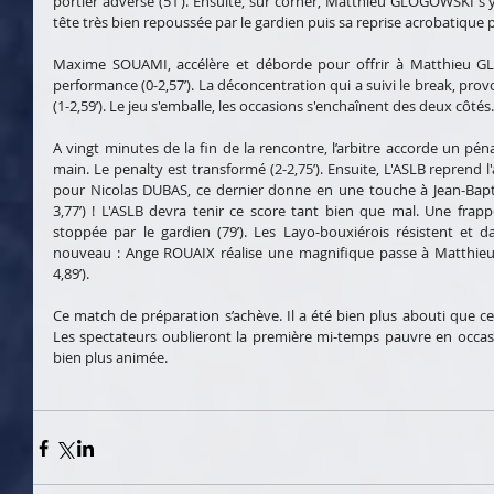
portier adverse (51’). Ensuite, sur corner, Matthieu GLOGOWSKI s'y r
tête très bien repoussée par le gardien puis sa reprise acrobatique p
Maxime SOUAMI, accélère et déborde pour offrir à Matthieu G
performance (0-2,57’). La déconcentration qui a suivi le break, pro
(1-2,59’). Le jeu s'emballe, les occasions s'enchaînent des deux côtés.
A vingt minutes de la fin de la rencontre, l’arbitre accorde un p
main. Le penalty est transformé (2-2,75’). Ensuite, L'ASLB reprend l
pour Nicolas DUBAS, ce dernier donne en une touche à Jean-Baptis
3,77’) ! L'ASLB devra tenir ce score tant bien que mal. Une fra
stoppée par le gardien (79’). Les Layo-bouxiérois résistent et dan
nouveau : Ange ROUAIX réalise une magnifique passe à Matthieu
4,89’). 
Ce match de préparation s’achève. Il a été bien plus abouti que ce
Les spectateurs oublieront la première mi-temps pauvre en occasi
bien plus animée.