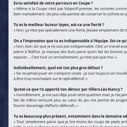
Es-tu satisfait de votre parcours en Coupe ?
« Même si la Coupe n’est pas l’objectif premier, les victoires contr
bien mentalement. De plus cela permet de conserver le rythme en 
Tu es le meilleur buteur layen, est-ce une fierté ?
« Non, ça n’est pas spécialement une fierté, j’essaie simplement de ti
On a l’impression que tu es indispensable à l’équipe. Est-ce q
« Non, bien sûr que je ne suis pas indispensable. C’est un travail avan
pierre à l’édifice. Je marque des buts parce qu’on fait les bonnes p
espaces … C’est tout un enchaînement, ça n’est pas que moi. »
Individuellement, quel est ton plus gros défaut ?
« De ne jamais jouer en crampons vissés : je suis toujours en moulés 
à être trop nonchalant sur le repli défensif. »
Qu’est-ce que t’a apporté ton détour par Villers-Lès-Nancy ?
« Honnêtement, je me suis déjà posé cette question mais je n’ai jama
fait de m’être retrouvé plus au cœur du jeu m’a permis de progr
fournir davantage d’efforts défensifs. »
Tu es beaucoup plus présent, notamment dans le domaine aér
« Tout simplement parce que je tire moins les coups de pieds arr