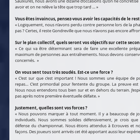
Saulxures, nous avons une dizaine d’occasions qu’on ne concrétise pa
avoir et on ne relève la tête que trop tard … »
Vous êtes invaincus, pensez-vous avoir les capacités de le rest
« Logiquement, nous n’avons perdu contre personne lors de la phase
pas ? Certes, il reste Gondreville que nous n’avons pas encore affron
Sur le plan collectif, quels seront vos objectifs sur cette seco
« Ce qui va être déterminant sera de faire une excellente préparat
maximum de personnes aux entraînements. Nous devons conserver 
concernés.  »
On vous sent tous très soudés. Est-ce une force ?
« C’est sur que c’est important ! Nous sommes une équipe de pot
repas… C’est primordial pour l’entente du groupe. La preuve est
Nous nous entendons tous bien sur et en dehors du terrain. J’espè
pas après notre première éventuelle défaite. »
Justement, quelles sont vos forces ?
« Nous pouvons marquer à tout moment. Il y a beaucoup de joue
individuels. Nous sommes solides défensivement, je crois qu
défense du championnat. Nous étions attendus à Ecrouves et no
façons. Des joueurs sont arrivés cet été apportant aussi leur expérie