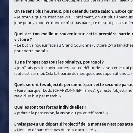
taille. Je sais où frappe mes coéquipiers donc je fais de mon mieux p
On te sens plus heureux, plus détendu cette saison. Est-ce qu
« Je trouve que ce n’est pas vrai. Forcément, on est plus épanouis l
joué pour la montée donc ce n’est pas pareil, ce ne sont pas les mê
Quel est ton meilleur souvenir sur cette première partie de
victoire ?
« Le but vainqueur face au Grand Couronné (victoire 2-1 à l’arrachée)
pour notre moral. »
Tu ne frappes pas tous les pénaltys, pourquoi ?
« Je n’étais pas le choix numéro un en début de saison et je n’ai 
faute est sur moi. Cela fait partie de mes quelques superstitions … »
Quels seront tes objectifs personnels sur cette seconde partie
« Faire marquer Ludo (CHARBONNIER) ! (rires). Ça reste l’objectif nu
ratio d’un but par match. » 
Quelles sont tes forces individuelles ?
« Je dirais la percussion, la vision du jeu et l’efficacité. »
Envisages-tu un départ si l’objectif de la montée n’est pas atte
« Non, un départ n’est pas du tout d’actualité. »