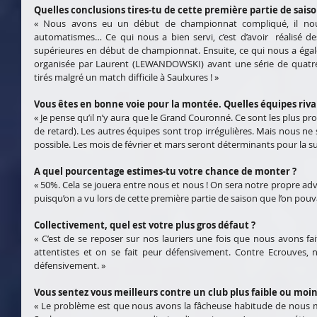
Quelles conclusions tires-tu de cette première partie de saiso
« Nous avons eu un début de championnat compliqué, il nous
automatismes… Ce qui nous a bien servi, c’est d’avoir  réalisé des
supérieures en début de championnat. Ensuite, ce qui nous a égal
organisée par Laurent (LEWANDOWSKI) avant une série de quatre m
tirés malgré un match difficile à Saulxures ! »
Vous êtes en bonne voie pour la montée. Quelles équipes riva
« Je pense qu’il n’y aura que le Grand Couronné. Ce sont les plus pr
de retard). Les autres équipes sont trop irrégulières. Mais nous ne s
possible. Les mois de février et mars seront déterminants pour la su
A quel pourcentage estimes-tu votre chance de monter ?
« 50%. Cela se jouera entre nous et nous ! On sera notre propre adv
puisqu’on a vu lors de cette première partie de saison que l’on pouv
Collectivement, quel est votre plus gros défaut ?
« C’est de se reposer sur nos lauriers une fois que nous avons fa
attentistes et on se fait peur défensivement. Contre Ecrouves, 
défensivement. »
Vous sentez vous meilleurs contre un club plus faible ou moins
« Le problème est que nous avons la fâcheuse habitude de nous me