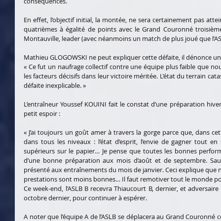
conséquences. 
En effet, l’objectif initial, la montée, ne sera certainement pas att
quatrièmes à égalité de points avec le Grand Couronné troisième
Montauville, leader (avec néanmoins un match de plus joué que l’AS
Mathieu GLOGOWSKI ne peut expliquer cette défaite, il dénonce un « 
« Ce fut un naufrage collectif contre une équipe plus faible que nous
les facteurs décisifs dans leur victoire méritée. L’état du terrain cat
défaite inexplicable. »
L’entraîneur Youssef KOUINI fait le constat d’une préparation hive
petit espoir :
« J’ai toujours un goût amer à travers la gorge parce que, dans cet
dans tous les niveaux : l’état d’esprit, l’envie de gagner tout
supérieurs sur le papier… Je pense que toutes les bonnes performan
d’une bonne préparation aux mois d’août et de septembre. Sauf
présenté aux entraînements du mois de janvier. Ceci explique que
prestations sont moins bonnes… Il faut remotiver tout le monde pour
Ce week-end, l’ASLB B recevra Thiaucourt B, dernier, et adversaire 
octobre dernier, pour continuer à espérer.
A noter que l’équipe A de l’ASLB se déplacera au Grand Couronné 