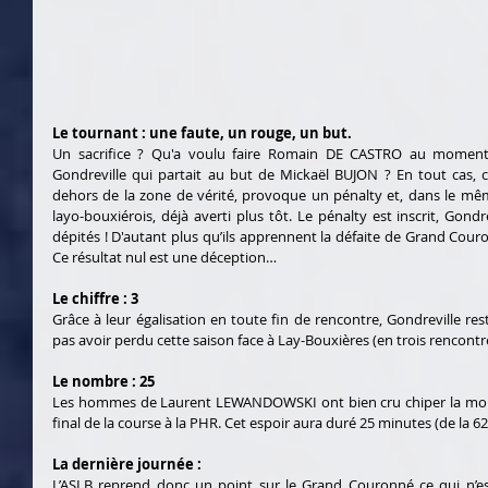
Le tournant : une faute, un rouge, un but.
Un sacrifice ? Qu'a voulu faire Romain DE CASTRO au moment de
Gondreville qui partait au but de Mickaël BUJON ? En tout cas, 
dehors de la zone de vérité, provoque un pénalty et, dans le mêm
layo-bouxiérois, déjà averti plus tôt. Le pénalty est inscrit, Gondrev
dépités ! D'autant plus qu’ils apprennent la défaite de Grand Couronn
Ce résultat nul est une déception…
Le chiffre : 3
Grâce à leur égalisation en toute fin de rencontre, Gondreville rest
pas avoir perdu cette saison face à Lay-Bouxières (en trois rencontr
Le nombre : 25
Les hommes de Laurent LEWANDOWSKI ont bien cru chiper la mont
final de la course à la PHR. Cet espoir aura duré 25 minutes (de la 62’ 
La dernière journée :
L’ASLB reprend donc un point sur le Grand Couronné ce qui n’est