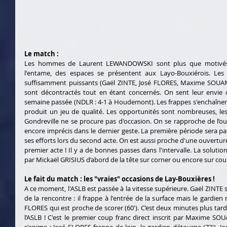
Le match :
Les hommes de Laurent LEWANDOWSKI sont plus que motivés !
l'entame, des espaces se présentent aux Layo-Bouxiérois. Les 
suffisamment puissants (Gaël ZINTE, José FLORES, Maxime SOUAMI
sont décontractés tout en étant concernés. On sent leur envie d
semaine passée (NDLR : 4-1 à Houdemont). Les frappes s'enchaînent
produit un jeu de qualité. Les opportunités sont nombreuses, les
Gondreville ne se procure pas d'occasion. On se rapproche de l’ou
encore imprécis dans le dernier geste. La première période sera pa
ses efforts lors du second acte. On est aussi proche d'une ouvertur
premier acte ! Il y a de bonnes passes dans l'intervalle. La solutio
par Mickaël GRISIUS d’abord de la tête sur corner ou encore sur cou
Le fait du match : les "vraies" occasions de Lay-Bouxières !
A ce moment, l'ASLB est passée à la vitesse supérieure. Gaël ZINTE s
de la rencontre : il frappe à l'entrée de la surface mais le gardien r
FLORES qui est proche de scorer (60'). C’est deux minutes plus tard
l’ASLB ! C'est le premier coup franc direct inscrit par Maxime SOUA
s'anime : José FLORES frappe de loin, le gardien détourne (73'). 