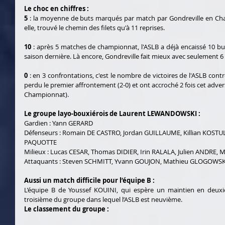
Le choc en chiffres :
5
 : la moyenne de buts marqués par match par Gondreville en Cham
elle, trouvé le chemin des filets qu'à 11 reprises.
10
 : après 5 matches de championnat, l'ASLB a déjà encaissé 10 buts
saison dernière. Là encore, Gondreville fait mieux avec seulement 6
0
 : en 3 confrontations, c'est le nombre de victoires de l'ASLB cont
perdu le premier affrontement (2-0) et ont accroché 2 fois cet adver
Championnat).
Le groupe layo-bouxiérois de Laurent LEWANDOWSKI :
Gardien : Yann GERARD
Défenseurs : Romain DE CASTRO, Jordan GUILLAUME, Killian KOSTU
PAQUOTTE
Milieux : Lucas CESAR, Thomas DIDIER, Irin RALALA, Julien ANDRE
Attaquants : Steven SCHMITT, Yvann GOUJON, Mathieu GLOGOWSK
Aussi un match difficile pour l’équipe B :
L’équipe B de Youssef KOUINI, qui espère un maintien en deuxième
troisième du groupe dans lequel l’ASLB est neuvième.
Le classement du groupe :