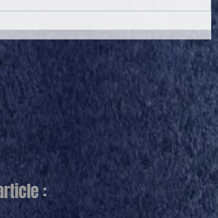
ticle :