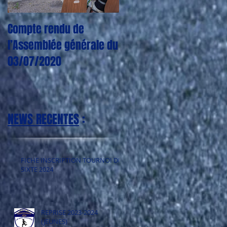
Compte rendu de
CORONAVIRUS : Plus
l’Assemblée générale du
aucun entraînement,
03/07/2020
match, tournoi jusqu'à
nouvel ordre
NEWS RECENTES
:
FICHE INSCRIPTION TOURNOI DE
SIXTE 2024
REPRISE 2023-2024
(JEUNES)