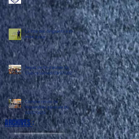
La liste des dirigeants a été
mise à jour
Repas de fin d'année du
Club ce samedi 03/07/2021
Compte rendu de
l’Assemblée générale du
03/07/2020
ARCHIVES
: