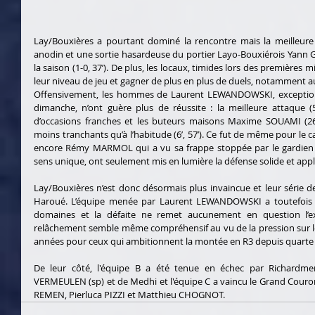
Lay/Bouxières a pourtant dominé la rencontre mais la meilleure
anodin et une sortie hasardeuse du portier Layo-Bouxiérois Yann G
la saison (1-0, 37’). De plus, les locaux, timides lors des premières
leur niveau de jeu et gagner de plus en plus de duels, notamment a
Offensivement, les hommes de Laurent LEWANDOWSKI, exceptionn
dimanche, n’ont guère plus de réussite : la meilleure attaque (
d’occasions franches et les buteurs maisons Maxime SOUAMI (26
moins tranchants qu’à l’habitude (6’, 57’). Ce fut de même pour le c
encore Rémy MARMOL qui a vu sa frappe stoppée par le gardien ad
sens unique, ont seulement mis en lumière la défense solide et appl
Lay/Bouxières n’est donc désormais plus invaincue et leur série de
Haroué. L’équipe menée par Laurent LEWANDOWSKI a toutefois s
domaines et la défaite ne remet aucunement en question l’exce
relâchement semble même compréhensif au vu de la pression sur les
années pour ceux qui ambitionnent la montée en R3 depuis quarte 
De leur côté, l'équipe B a été tenue en échec par Richardmeni
VERMEULEN (sp) et de Medhi et l'équipe C a vaincu le Grand Cour
REMEN, Pierluca PIZZI et Matthieu CHOGNOT.