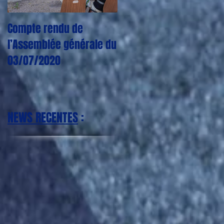
Compte rendu de
CORONAVIRUS : Plus
l’Assemblée générale du
aucun entraînement,
03/07/2020
match, tournoi jusqu'à
nouvel ordre
NEWS RECENTES
: