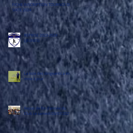
FICHE INSCRIPTION TOURNOI DE
SIXTE 2024
REPRISE 2023-2024
(JEUNES)
La liste des dirigeants a été
mise à jour
Repas de fin d'année du
Club ce samedi 03/07/2021