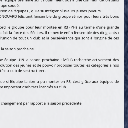
s de l’équipe première sont notamment dus à une communication sans 
roupe soudé.
n de l’équipe C, qui a su intégrer plusieurs jeunes joueurs.
ONQUARD félicitent l’ensemble du groupe sénior pour leurs très bons 
ord le groupe pour leur montée en R3 (PH) au terme d’une grande 
a fait la force des Séniors. Il remercie enfin l’ensemble des dirigeants : 
l’union de tout un club et la persévérance qui sont à l’origine de ces 
 la saison prochaine. 
e équipe U19 la saison prochaine : l’ASLB recherche activement des 
’évolution des jeunes et de pouvoir proposer toutes les catégories à nos 
té du club de se structurer. 
e si l’équipe fanion a pu monter en R3, c’est grâce aux équipes de 
 important d’arbitres licenciés au club. 
un changement par rapport à la saison précédente. 