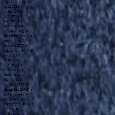
septembre 2018
(4)
4 posts
août 2018
(6)
6 posts
juillet 2018
(1)
1 post
juin 2018
(5)
5 posts
mai 2018
(3)
3 posts
avril 2018
(2)
2 posts
janvier 2018
(1)
1 post
décembre 2017
(1)
1 post
novembre 2017
(1)
1 post
octobre 2017
(6)
6 posts
septembre 2017
(8)
8 posts
août 2017
(4)
4 posts
juillet 2017
(4)
4 posts
juin 2017
(3)
3 posts
avril 2017
(1)
1 post
mars 2017
(1)
1 post
février 2017
(2)
2 posts
janvier 2017
(1)
1 post
décembre 2016
(1)
1 post
novembre 2016
(4)
4 posts
octobre 2016
(7)
7 posts
septembre 2016
(7)
7 posts
août 2016
(7)
7 posts
juillet 2016
(3)
3 posts