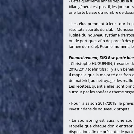
- Cette quatrième année depuis la fus
bilan général est positif, les joueurs
une forte baisse du nombre de dossi
- Les élus prennent à leur tour la pa
résultats sportifs du club : Monsie
l’utilité du nouveau système d’arros
ou de portiques afin de parer à des pr
l’année dernière). Pour le moment, le
Financièrement, l’ASLB se porte bien
- Christophe HUGUENIN, trésorier de l
2016/2017 (définitifs) : il y a un bén
Il rappelle que la majorité des frais
du matériel, au nettoyage des maillots
Les recettes, quant à elles, sont prin
surtout par les soirées à thème orga
- Pour la saison 2017/2018, le prévi
investir dans de nouveaux projets. 
- Le sponsoring est aussi une sourc
rappelle que chaque don d'entrepri
disposition afin de présenter le parte