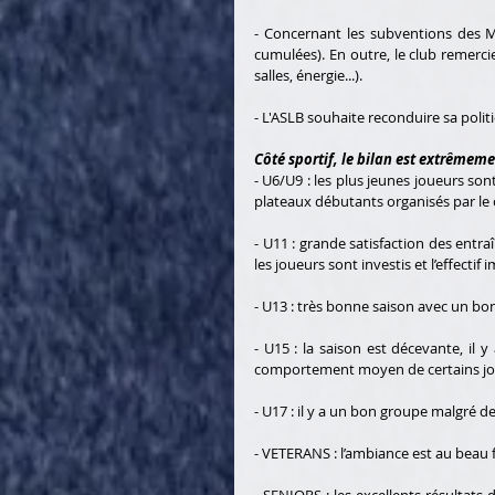
- Concernant les subventions des Mai
cumulées). En outre, le club remerc
salles, énergie...). 
- L'ASLB souhaite reconduire sa politi
Côté sportif, le bilan est extrêmemen
- U6/U9 : les plus jeunes joueurs sont 
plateaux débutants organisés par le c
- U11 : grande satisfaction des entra
les joueurs sont investis et l’effectif 
- U13 : très bonne saison avec un bo
- U15 : la saison est décevante, il 
comportement moyen de certains jo
- U17 : il y a un bon groupe malgré d
- VETERANS : l’ambiance est au beau fi