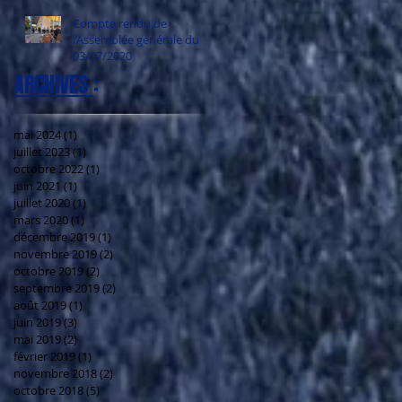
Compte rendu de
l’Assemblée générale du
03/07/2020
ARCHIVES
:
mai 2024
(1)
1 post
juillet 2023
(1)
1 post
octobre 2022
(1)
1 post
juin 2021
(1)
1 post
juillet 2020
(1)
1 post
mars 2020
(1)
1 post
décembre 2019
(1)
1 post
novembre 2019
(2)
2 posts
octobre 2019
(2)
2 posts
septembre 2019
(2)
2 posts
août 2019
(1)
1 post
juin 2019
(3)
3 posts
mai 2019
(2)
2 posts
février 2019
(1)
1 post
novembre 2018
(2)
2 posts
octobre 2018
(5)
5 posts