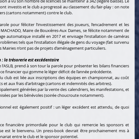
ion a vu son nombre de licenciés se maintenir à 342 (légère baisse). Le 
 sont investis et le club a progressé au classement du fair-play : on note 
ers (cartons notamment) contre le club. 
role pour féliciter l’investissement des joueurs, l’encadrement et les 
ur MACHADO, Maire de Bouxières-Aux Dames, se félicite notamment de 
age automatique installé en 2017 et envisage l’installation de caméras 
oblèmes tels que l’installation illégale de gens du voyage (fait survenu 
s Mairies n’ont pas de projets d’aménagement particuliers. 
 : la trésorerie est excédentaire
'ASLB, prend à son tour la parole pour présenter les bilans financiers 
éfice financier qui gomme le léger déficit de l’année précédente. 
 du club est liée aux inscriptions des équipes en championnat, au coût 
 et aux frais d'arbitrage (cartons et indemnités des arbitres). 
cipalement générées par la vente des calendriers, les manifestations, et 
nisées par les bénévoles (soirée choucroute notamment). 
sionnel est également positif : un léger excédent est attendu, de quoi 
e financière primordiale pour le club qui remercie les sponsors et 
se est le bienvenu. Un press-book devrait être prochainement mis à 
nariat entre le club et le sponsor potentiel. 