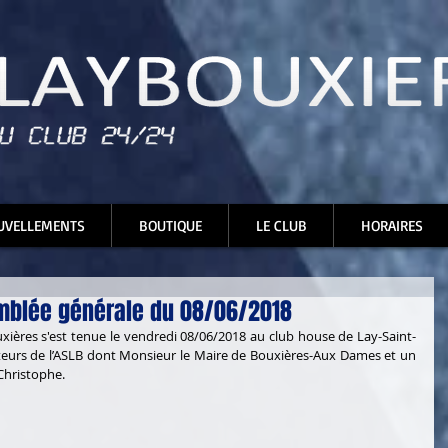
UVELLEMENTS
BOUTIQUE
LE CLUB
HORAIRES
mblée générale du 08/06/2018
xières s'est tenue le vendredi 08/06/2018 au club house de Lay-Saint-
urs de l’ASLB dont Monsieur le Maire de Bouxières-Aux Dames et un 
Christophe. 