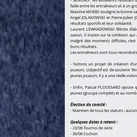
- SENIORS : les excellents résultat
faille entre les entraîneurs et à un g
Maxime MOEBS souligne la bonne saiso
Angel JOLAKOWSKI et Pierre-Julien J
résultats sportifs et leur solidarité.
Laurent LEWANDOWSKI félicite d’ab
saison. Il insiste sur la cohésion qui 
malgré des moments difficiles, c’est 
bons résultats.
Les entraîneurs sont tous reconduits
- Notons un projet de création d’un
joueurs. L’objectif est de soutenir l
jeunes joueurs. Il y a une réelle volon
- Enfin, Pascal PLOUSSARD ajoute qu
jeunes (groupe complet) et au nombre
Élection du comité : 
- Maintien de tous les statuts : auc
Quelques dates à retenir : 
- 23/06 Tournoi de sixte 
- 30/06 Cochon 