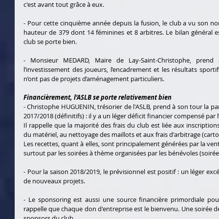
c'est avant tout grâce à eux.
- Pour cette cinquième année depuis la fusion, le club a vu son n
hauteur de 379 dont 14 féminines et 8 arbitres. Le bilan général est 
club se porte bien.
- Monsieur MEDARD, Maire de Lay-Saint-Christophe, prend à 
l’investissement des joueurs, l’encadrement et les résultats sporti
n’ont pas de projets d’aménagement particuliers.
Financièrement, l’ASLB se porte relativement bien
- Christophe HUGUENIN, trésorier de l'ASLB, prend à son tour la paro
2017/2018 (définitifs) : il y a un léger déficit financier compensé par
Il rappelle que la majorité des frais du club est liée aux inscripti
du matériel, au nettoyage des maillots et aux frais d'arbitrage (cart
Les recettes, quant à elles, sont principalement générées par la vente
surtout par les soirées à thème organisées par les bénévoles (soi
- Pour la saison 2018/2019, le prévisionnel est positif : un léger exc
de nouveaux projets.
- Le sponsoring est aussi une source financière primordiale pour
rappelle que chaque don d'entreprise est le bienvenu. Une soirée dev
sponsors du club.