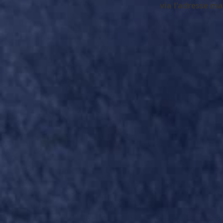
via l'adresse mai
avant_entrée_joueurs
échauffement_ga
entrée_joueurs
Fabien COLIN bal