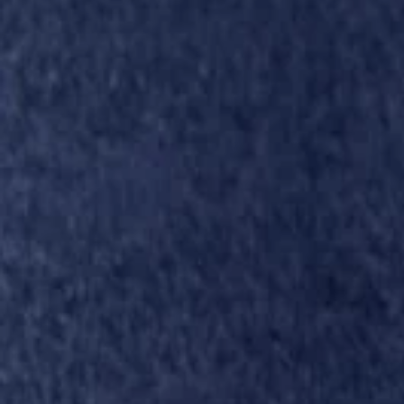
Kévin_LAVECCHIA_balle_aux_pieds
les joueurs se sa
offensive layenne
tête_de_Mickaë