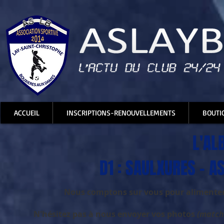
ACCUEIL
INSCRIPTIONS-RENOUVELLEMENTS
BOUTI
L'AL
D1 : SAULXURES - A
Nous comptons sur vous pour alimenter, 
N'hésitez pas à nous envoyer vos photos
(matchs