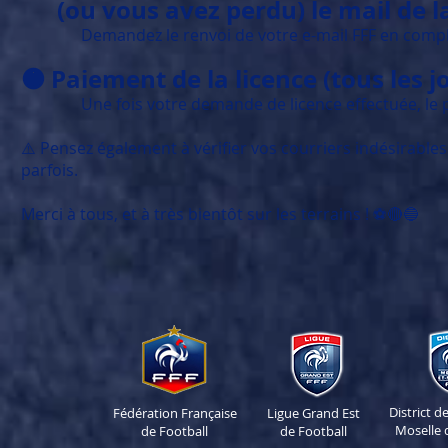
(ou vous avez perdu) le mail de la
Demandez le renvoi de votre e-mail FFF en complét
🟠 Paiement de la licence (tous les j
Une fois votre demande de licence effectuée, le pai
⚠️ Pensez également à vérifier vos courriers indésirables
parfois.
Merci à tous, et à très bientôt sur les terrains ! ⚽🔴🔵
District 
Fédération Française
Ligue Grand Est
Moselle 
de Football
de Football