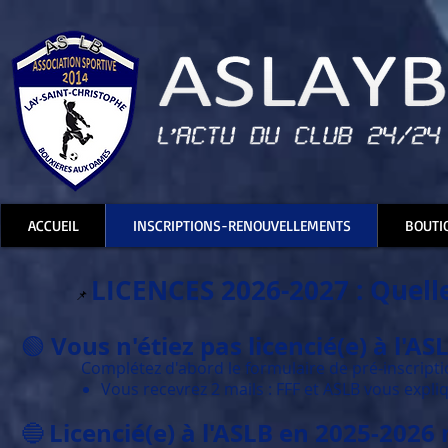
ACCUEIL
INSCRIPTIONS-RENOUVELLEMENTS
BOUTI
LICENCES 2026-2027 : Quelle
📌
Vous n'étiez pas licencié(e) à l'A
🟢
Complétez d'abord le formulaire de pré-inscription
Vous recevrez 2 mails : FFF et ASLB vous expli
Licencié(e) à l'ASLB en 2025-2026
🔵