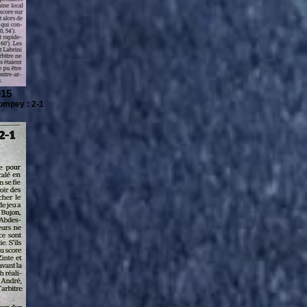
015
ompey : 2-1