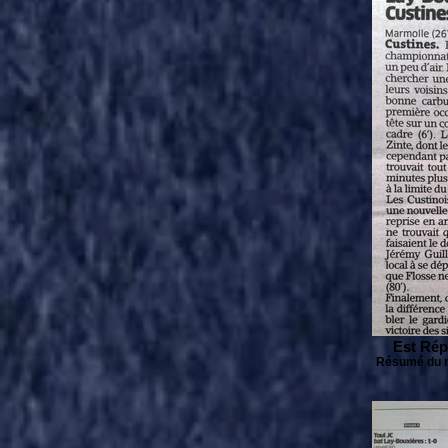
Est Rép
Résumé du 