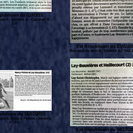
publicain du 02/03/15
tch : Séniors A - Custines B :
1-0
Est Républicain du 23/02/2
Résumé du match : Séniors A - Toul J
ublicain du 16/02/2015
tch : Nancy Pichon - Séniors
A : 0-0
Est Républicain du 08/12/2