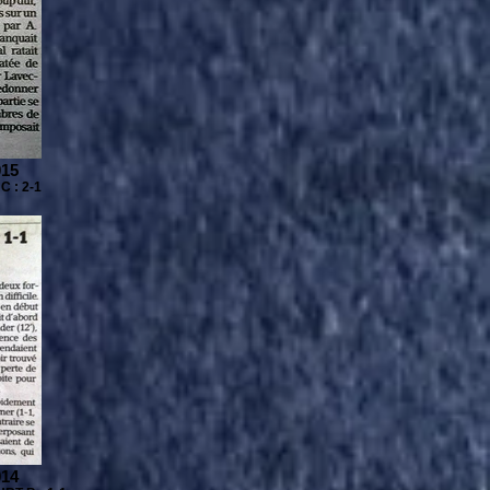
015
C : 2-1
014