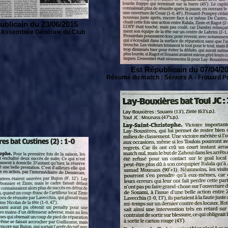
ublicain du 23/06/2015
l'Assemblée Générale du Club
Est Républicain du 07/04/2
Résumé du match : Séniors A - Frouard P