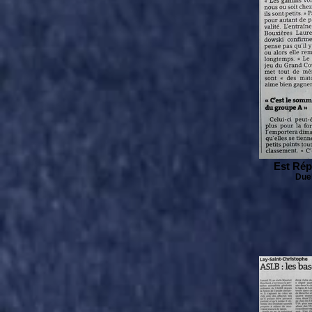
Est Rép
Duel