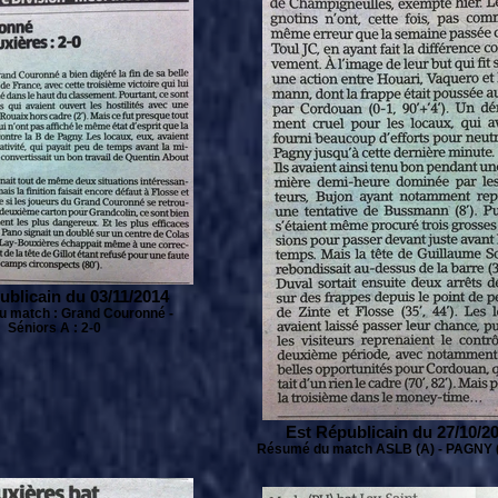
ublicain du 03/11/2014
 match : Grand Couronné -
Séniors A : 2-0
Est Républicain du 27/10/2
Résumé du match ASLB (A) - PAGNY (B