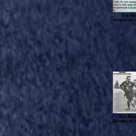
Est Ré
Résumé du ma
Est Rép
Résumé du ma