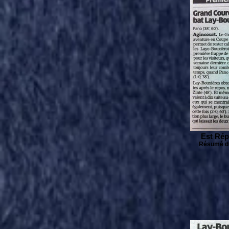
Est Rép
Résumé du