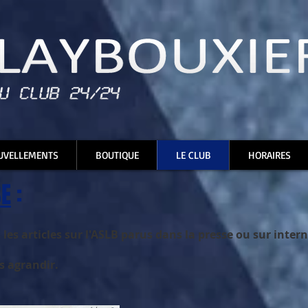
UVELLEMENTS
BOUTIQUE
LE CLUB
HORAIRES
SE
:
les articles sur l'ASLB parus dans la presse ou sur intern
s agrandir.