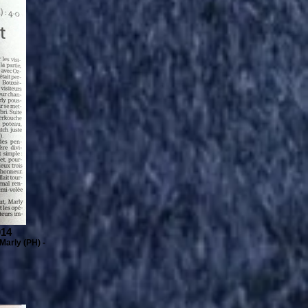
014
arly (PH) -