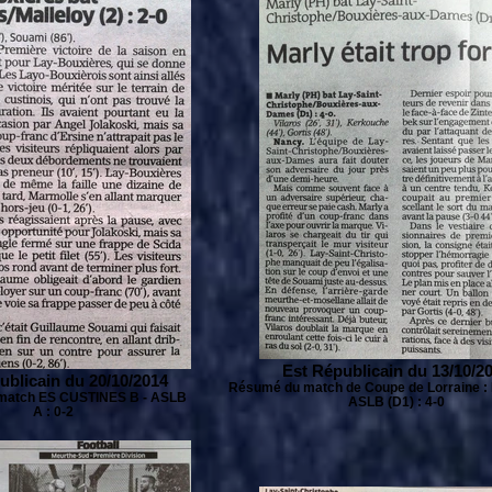
Est Républicain du 13/10/2
ublicain du 20/10/2014
Résumé du match de Coupe de Lorraine : M
match ES CUSTINES B - ASLB
ASLB (D1) : 4-0
A : 0-2