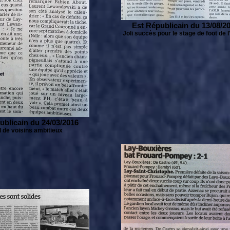
Est Républicain du 13/08/2
Joli succès pour le stage de foot de
ublicain du 24/03/2016
 de voisins ambitieux