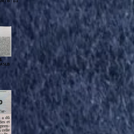
RT B : 1-1
4
l'ASLB