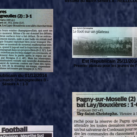
Résumé du Match Séniors A - HEILLECOU
Est Republicain 25/11/201
Premier plateau pour les jeunes de 
ublicain du 01/12/2014
 match Champigneulles B -
Séniors A : 1-3