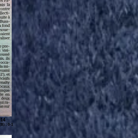
014
) : 0-1