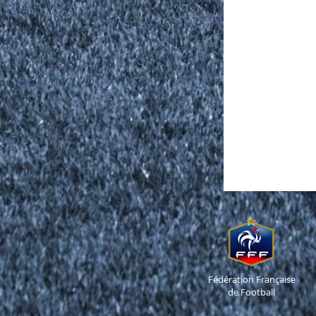
Fédération Française
de Football