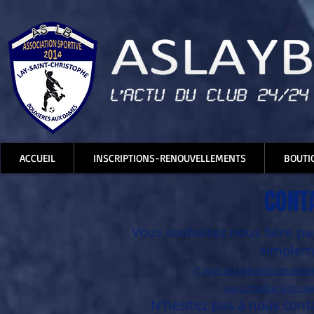
ACCUEIL
INSCRIPTIONS-RENOUVELLEMENTS
BOUTI
CONT
Vous souhaitez nous faire pa
simplem
(* pour des questions concernan
merci d'utiliser le formu
N'hésitez pas à nous cont