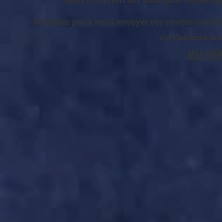
Nous comptons sur vous pour alimenter, 
N'hésitez pas à nous envoyer vos photos
(matchs
via l'adresse mai
ou vi
ASLB-FC ST MAX 21-10-2018 (1)
ASLB-FC ST MAX 