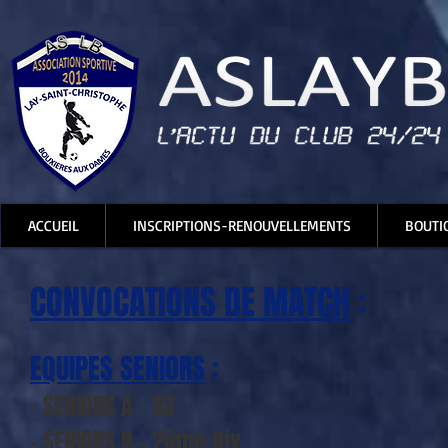
ACCUEIL
INSCRIPTIONS-RENOUVELLEMENTS
BOUTI
CONVOCATIONS DE MATCH
:
EQUIPES SENIORS
:
- SENIORS A - R3
- SENIORS B - 2ème Div.