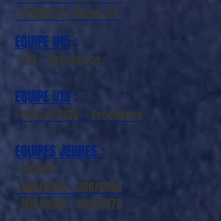
- SENIORS C - 4ème Div.
EQUIPE U15
:
- U15 - Excellence
EQUIPE U13
:
- U13A et U13B - Excellence
EQUIPES JEUNES
:
- U10/U11
- U08/U09A + U08/U09B
- U06/U06A + U06/U07B