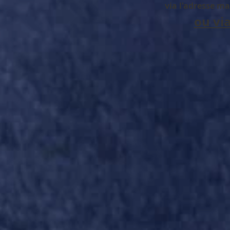
via l'adresse mai
ou vi
ASLB - Tournoi Daniel SEPT 2017 (10)
ASLB - Tournoi D
ASLB - Tournoi Daniel SEPT 2017 (8)
ASLB - Tournoi D