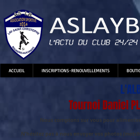
ACCUEIL
INSCRIPTIONS-RENOUVELLEMENTS
BOUTI
L'AL
Tournoi Daniel P
Nous comptons sur vous pour alimenter, 
N'hésitez pas à nous envoyer vos photos
(matchs