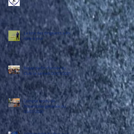
!
La liste des dirigeants a été
mise à jour
Repas de fin d'année du
Club ce samedi 03/07/2021
t
Compte rendu de
l’Assemblée générale du
03/07/2020
CORONAVIRUS : Plus aucun