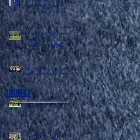
entraînement, match,
tournoi jusqu'à nouvel
e
ordre
[ALBUM PHOTOS] Une
centaine de photos de nos
U13 sur notre page
Facebook
Picorette et Compagnie
généreux avec les Séniors C
ARCHIVES
:
[ALBUM PHOTOS] Nos U13
e
face au COS VILLERS
[ALBUM PHOTO] Nos U13