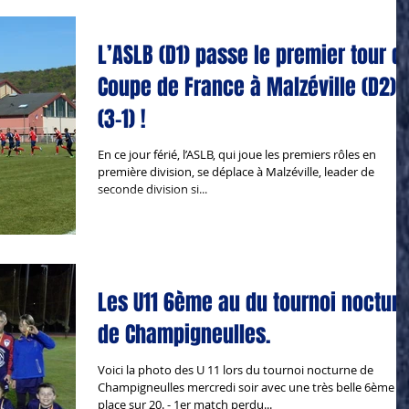
L’ASLB (D1) passe le premier tour d
Coupe de France à Malzéville (D2)
(3-1) !
En ce jour férié, l’ASLB, qui joue les premiers rôles en
première division, se déplace à Malzéville, leader de
seconde division si...
Les U11 6ème au du tournoi noctur
de Champigneulles.
Voici la photo des U 11 lors du tournoi nocturne de
Champigneulles mercredi soir avec une très belle 6ème
place sur 20. - 1er match perdu...