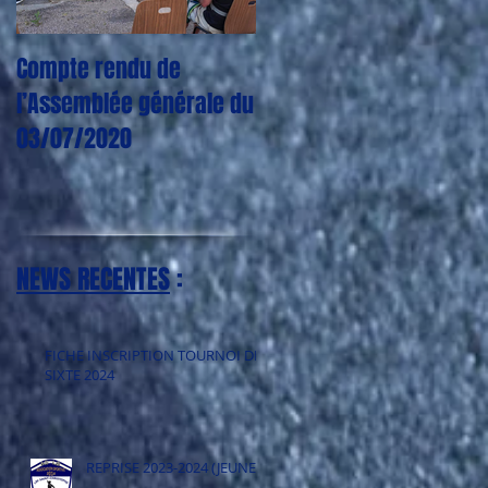
Compte rendu de
CORONAVIRUS : Plus
l’Assemblée générale du
aucun entraînement,
03/07/2020
match, tournoi jusqu'à
nouvel ordre
25
NEWS RECENTES
:
FICHE INSCRIPTION TOURNOI DE
SIXTE 2024
REPRISE 2023-2024 (JEUNES)