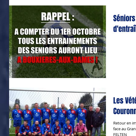
Séniors
d'entra
Les Vété
Couronn
Retour en im
face au Gran
FELTEN