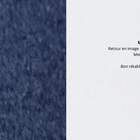
M
Retour en image s
Mer
Bon rétabl