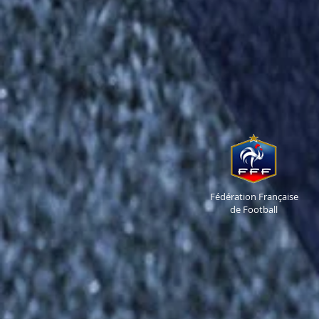
Fédération Française
de Football