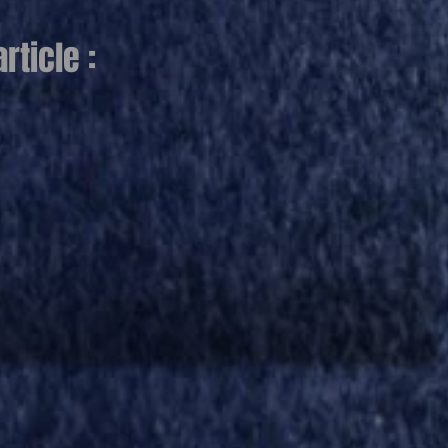
ticle :