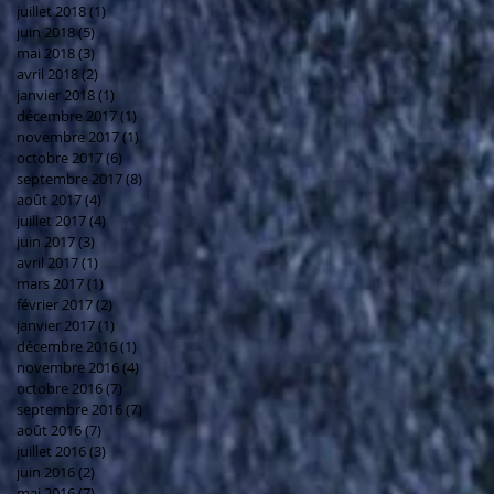
juillet 2018
(1)
1 post
juin 2018
(5)
5 posts
mai 2018
(3)
3 posts
avril 2018
(2)
2 posts
janvier 2018
(1)
1 post
décembre 2017
(1)
1 post
novembre 2017
(1)
1 post
octobre 2017
(6)
6 posts
septembre 2017
(8)
8 posts
août 2017
(4)
4 posts
juillet 2017
(4)
4 posts
juin 2017
(3)
3 posts
avril 2017
(1)
1 post
mars 2017
(1)
1 post
février 2017
(2)
2 posts
janvier 2017
(1)
1 post
décembre 2016
(1)
1 post
novembre 2016
(4)
4 posts
octobre 2016
(7)
7 posts
septembre 2016
(7)
7 posts
août 2016
(7)
7 posts
juillet 2016
(3)
3 posts
juin 2016
(2)
2 posts
mai 2016
(7)
7 posts