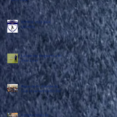
REPRISE 2023-2024
(JEUNES)
La liste des dirigeants a été
mise à jour
Repas de fin d'année du
Club ce samedi 03/07/2021
Compte rendu de