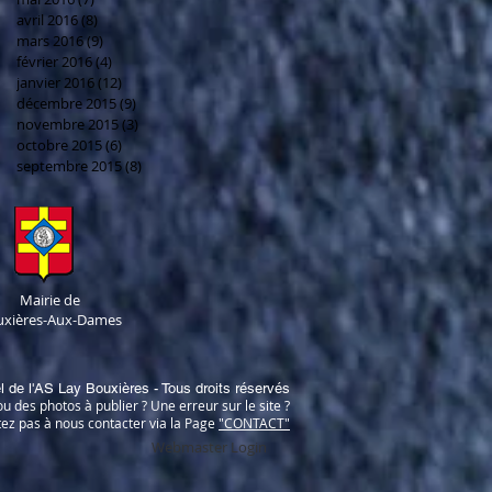
avril 2016
(8)
8 posts
mars 2016
(9)
9 posts
février 2016
(4)
4 posts
janvier 2016
(12)
12 posts
décembre 2015
(9)
9 posts
novembre 2015
(3)
3 posts
octobre 2015
(6)
6 posts
septembre 2015
(8)
8 posts
Mairie de
uxières-Aux-Dames
el de l'AS Lay Bouxières - Tous droits réservés
u des photos à publier ? Une erreur sur le site ?
tez pas à nous contacter via la Page
"CONTACT"
Webmaster Login