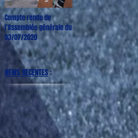
Compte rendu de
CORONAVIRUS : Plus
l’Assemblée générale du
aucun entraînement,
03/07/2020
match, tournoi jusqu'à
nouvel ordre
NEWS RECENTES
: