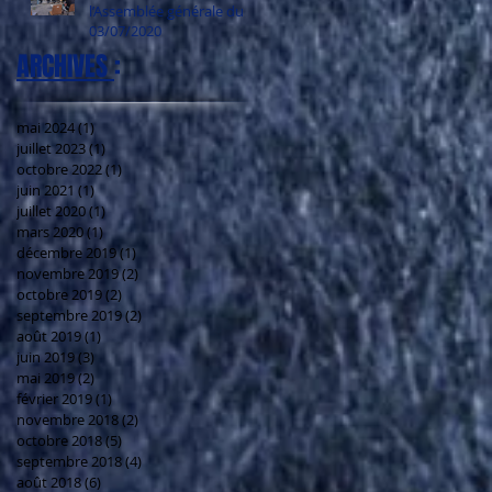
l’Assemblée générale du
03/07/2020
ARCHIVES
:
mai 2024
(1)
1 post
juillet 2023
(1)
1 post
octobre 2022
(1)
1 post
juin 2021
(1)
1 post
juillet 2020
(1)
1 post
mars 2020
(1)
1 post
décembre 2019
(1)
1 post
novembre 2019
(2)
2 posts
octobre 2019
(2)
2 posts
septembre 2019
(2)
2 posts
août 2019
(1)
1 post
juin 2019
(3)
3 posts
mai 2019
(2)
2 posts
février 2019
(1)
1 post
novembre 2018
(2)
2 posts
octobre 2018
(5)
5 posts
septembre 2018
(4)
4 posts
août 2018
(6)
6 posts