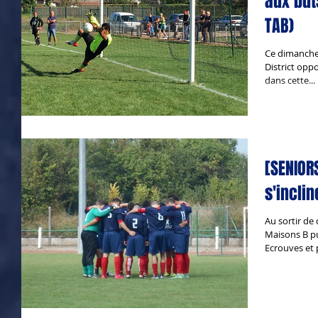
aux but
TAB)
Ce dimanche 
District oppo
dans cette...
[SENIORS
s'inclin
Au sortir de
Maisons B p
Ecrouves et 