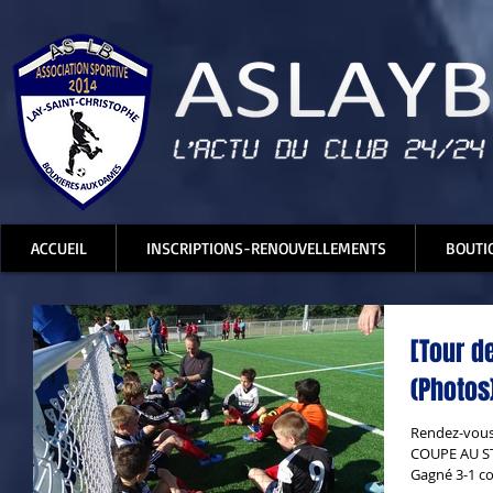
ACCUEIL
INSCRIPTIONS-RENOUVELLEMENTS
BOUTI
[Tour d
(Photos
Rendez-vou
COUPE AU S
Gagné 3-1 co