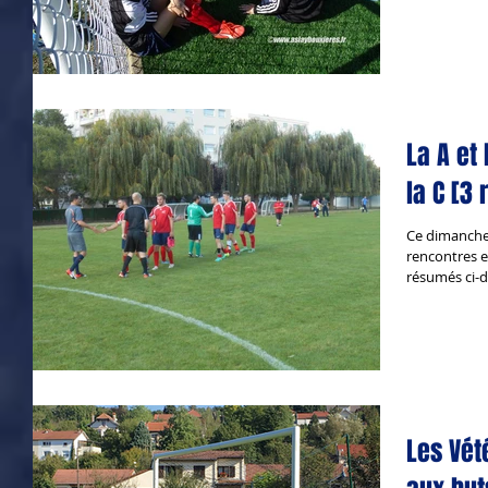
La A et
la C [3
Ce dimanche,
rencontres e
résumés ci-d
Les Vét