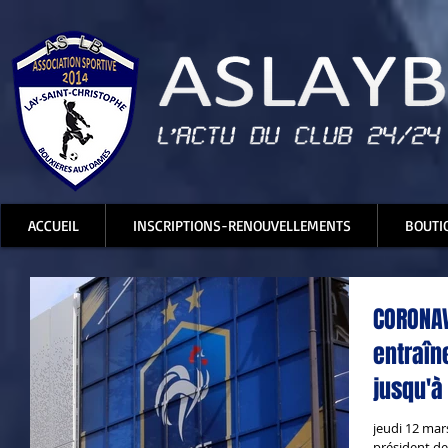
ACCUEIL
INSCRIPTIONS-RENOUVELLEMENTS
BOUTI
CORONAV
entraîn
jusqu'à
jeudi 12 mar
président de