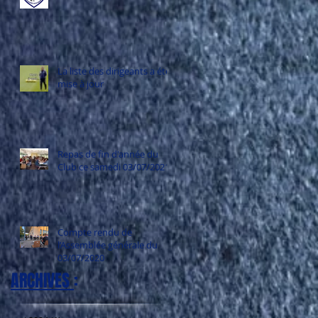
La liste des dirigeants a été
mise à jour
Repas de fin d'année du
Club ce samedi 03/07/2021
Compte rendu de
l’Assemblée générale du
03/07/2020
ARCHIVES
: