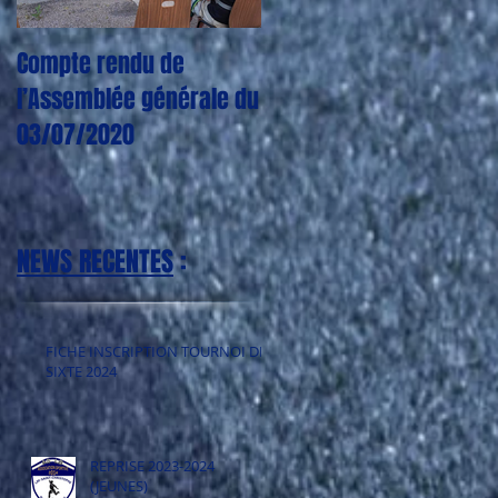
Compte rendu de
CORONAVIRUS : Plus
l’Assemblée générale du
aucun entraînement,
03/07/2020
match, tournoi jusqu'à
nouvel ordre
NEWS RECENTES
:
FICHE INSCRIPTION TOURNOI DE
SIXTE 2024
REPRISE 2023-2024
(JEUNES)