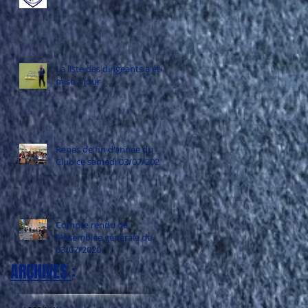
La liste des dirigeants a été
mise à jour
Repas de fin d'année du
Club ce samedi 03/07/2021
Compte rendu de
l’Assemblée générale du
03/07/2020
ARCHIVES
: