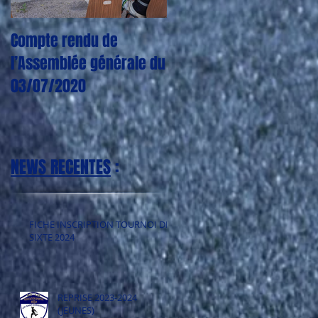
Compte rendu de
CORONAVIRUS : Plus
l’Assemblée générale du
aucun entraînement,
03/07/2020
match, tournoi jusqu'à
nouvel ordre
NEWS RECENTES
:
FICHE INSCRIPTION TOURNOI DE
SIXTE 2024
REPRISE 2023-2024
(JEUNES)