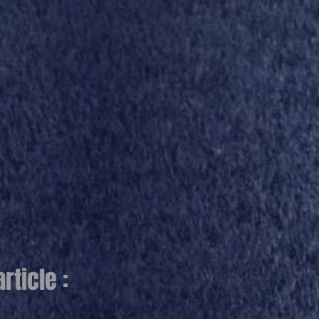
ticle :