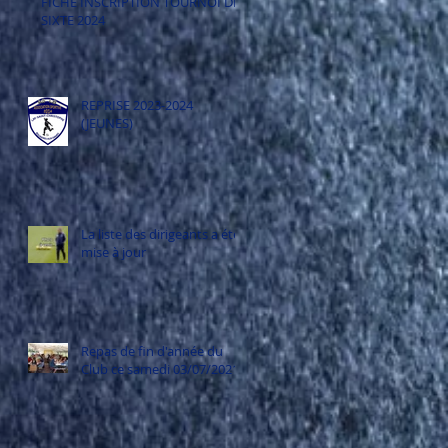
FICHE INSCRIPTION TOURNOI DE
SIXTE 2024
REPRISE 2023-2024
(JEUNES)
La liste des dirigeants a été
mise à jour
Repas de fin d'année du
Club ce samedi 03/07/2021