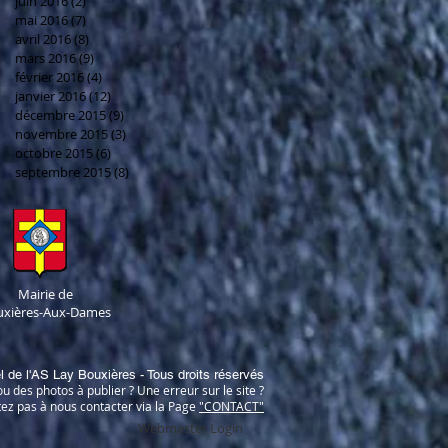
juin 2016
(2)
2 posts
mai 2016
(7)
7 posts
avril 2016
(8)
8 posts
mars 2016
(9)
9 posts
février 2016
(4)
4 posts
janvier 2016
(12)
12 posts
décembre 2015
(9)
9 posts
novembre 2015
(3)
3 posts
octobre 2015
(6)
6 posts
septembre 2015
(8)
8 posts
Mairie de
uxières-Aux-Dames
el de l'AS Lay Bouxières - Tous droits réservés
u des photos à publier ? Une erreur sur le site ?
tez pas à nous contacter via la Page
"CONTACT"
Webmaster Login