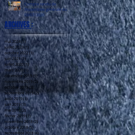
Compte rendu de
l’Assemblée générale du
03/07/2020
ARCHIVES
:
mai 2024
(1)
1 post
juillet 2023
(1)
1 post
octobre 2022
(1)
1 post
juin 2021
(1)
1 post
juillet 2020
(1)
1 post
mars 2020
(1)
1 post
décembre 2019
(1)
1 post
novembre 2019
(2)
2 posts
octobre 2019
(2)
2 posts
septembre 2019
(2)
2 posts
août 2019
(1)
1 post
juin 2019
(3)
3 posts
mai 2019
(2)
2 posts
février 2019
(1)
1 post
novembre 2018
(2)
2 posts
octobre 2018
(5)
5 posts
septembre 2018
(4)
4 posts