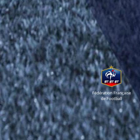
Fédération Française
de Football