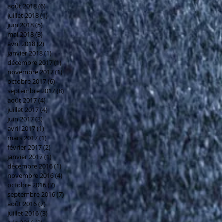
août 2018
(6)
6 posts
juillet 2018
(1)
1 post
juin 2018
(5)
5 posts
mai 2018
(3)
3 posts
avril 2018
(2)
2 posts
janvier 2018
(1)
1 post
décembre 2017
(1)
1 post
novembre 2017
(1)
1 post
octobre 2017
(6)
6 posts
septembre 2017
(8)
8 posts
août 2017
(4)
4 posts
juillet 2017
(4)
4 posts
juin 2017
(3)
3 posts
avril 2017
(1)
1 post
mars 2017
(1)
1 post
février 2017
(2)
2 posts
janvier 2017
(1)
1 post
décembre 2016
(1)
1 post
novembre 2016
(4)
4 posts
octobre 2016
(7)
7 posts
septembre 2016
(7)
7 posts
août 2016
(7)
7 posts
juillet 2016
(3)
3 posts