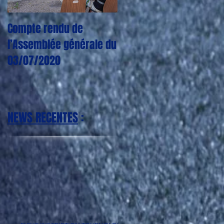
Compte rendu de
CORONAVIRUS : Plus
l’Assemblée générale du
aucun entraînement,
03/07/2020
match, tournoi jusqu'à
nouvel ordre
NEWS RECENTES
: