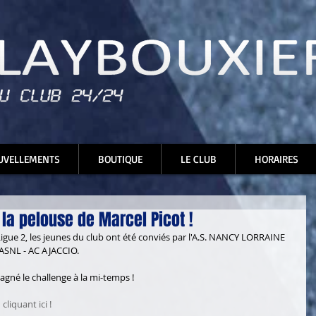
UVELLEMENTS
BOUTIQUE
LE CLUB
HORAIRES
 la pelouse de Marcel Picot !
Ligue 2, les jeunes du club ont été conviés par l'A.S. NANCY LORRAINE 
ASNL - AC AJACCIO. 
 gagné le challenge à la mi-temps ! 
liquant ici !