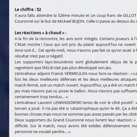
Le chiffre : 52
Il aura fallu attendre la 52ème minute et un coup franc de GILLOT
Couronné sur le but de Mickaël BUJON. Celle-ci passe au dessus du 
Les réactions « à chaud » :
A la fin de la rencontre, les avis sont mitigés. Certains joueurs à 
C'était moche ! Ceux qui ont pris du plaisir aujourd'hui ne voient 
Ainsi soit-il… Cet après-midi, nous n'avons pas fait ce qu'on avait à fai
résultat n’est pas si négatif.
Les supporters layo-bouxiérois sont globalement déçus de la p
regrettent que l’ASLB n’ait pas plus développé son jeu.
L’entraîneur adjoint Franck VERMEULEN nous livre sa réaction : «
fois les deux meilleures défenses et les deux meilleures attaque
match fermé, soit un match ouvert. Aujourd’hui, ça a été un match 
jeu mais n’avons pas su poser le ballon. Nous n’avons pas suffisa
certainement trop tendus… ».
L'entraîneur Laurent LEWANDOWSKI tente de voir le côté positif : 
terrain a joué. Il n’a pas été si catastrophique qu’on le dit. Ça a ét
bonnes choses mais nous ne sommes pas assez passés par les côtés...
Deux supporters du Grand Couronné nous livrent leur réaction: «
difficile. Sur le match, nous avons été solides défensivement ma
personne ne voulait perdre… ».