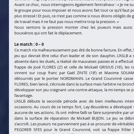
Avant ce choc, nous interrogeons également l’entraîneur : « Je ne sui
le groupe pour nous imposer et nous avons fait tout ce qu’il faut pour
plus stressé ! Et puis, ce n'est pas comme si nous étions obligés de
de travail mais il ne faut pas nous mettre trop la pression. »
Nous sentons la pression monter chez les joueurs mais aussi
bouxiérois qui ont fait le déplacement.
Le match : 0 – 0
Ce match n’a malheureusement pas été de bonne facture. En effet, l
jeu qui devrait être celui d’un leader et de son dauphin. L’ASLB a m
absente dans les duels, a réalisé de mauvaises passes et a effectué 
frappe de José FLORES (2’) et celle de Mickaël GRISIUS (16’), les 
vinrent sur coup franc par Gaël ZINTE (18’) et Maxime SOUAMI 
détournés par le portier NORDMANN. Le Grand Couronné casse le
FLORES, bien lancé, s'écroule dans la surface mais l'arbitre ne bronch
développer son jeu craignant une contre-attaque, la mi-temps se p
l’avantage.
L’ASLB débute la seconde période avec de bien meilleures intent
occasions. Au cours de ce temps fort, Lay-Bouxières a développé un
aucune de ses actions. Ils ont même failli se faire surprendre par un
dans la surface de réparation de Mickaël BUJON. Le jeu se débri
s'accroît. Les joueurs ne parviennent pas à se procurer de véritable
PEGORER SFES pour le Grand Couronné, voit sa frappe frôler le