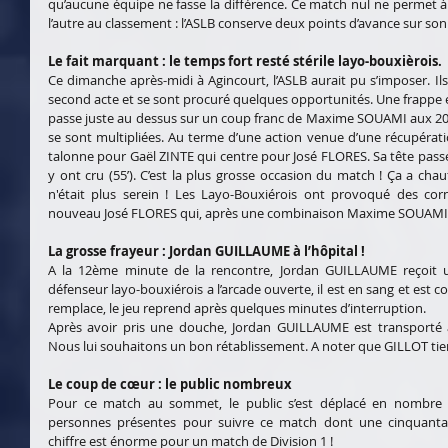
qu’aucune équipe ne fasse la différence. Ce match nul ne permet 
l’autre au classement : l’ASLB conserve deux points d’avance sur son
Le fait marquant : le temps fort resté stérile layo-bouxièrois.
Ce dimanche après-midi à Agincourt, l’ASLB aurait pu s’imposer. I
second acte et se sont procuré quelques opportunités. Une frappe 
passe juste au dessus sur un coup franc de Maxime SOUAMI aux 20 
se sont multipliées. Au terme d’une action venue d’une récupéra
talonne pour Gaël ZINTE qui centre pour José FLORES. Sa tête passe
y ont cru (55’). C’est la plus grosse occasion du match ! Ça a cha
n'était plus serein ! Les Layo-Bouxiérois ont provoqué des corne
nouveau José FLORES qui, après une combinaison Maxime SOUAMI – 
La grosse frayeur : Jordan GUILLAUME à l’hôpital !
A la 12ème minute de la rencontre, Jordan GUILLAUME reçoit un
défenseur layo-bouxiérois a l’arcade ouverte, il est en sang et est co
remplace, le jeu reprend après quelques minutes d’interruption.
Après avoir pris une douche, Jordan GUILLAUME est transporté à
Nous lui souhaitons un bon rétablissement. A noter que GILLOT tien
Le coup de cœur : le public nombreux
Pour ce match au sommet, le public s’est déplacé en nombre
personnes présentes pour suivre ce match dont une cinquantain
chiffre est énorme pour un match de Division 1 !