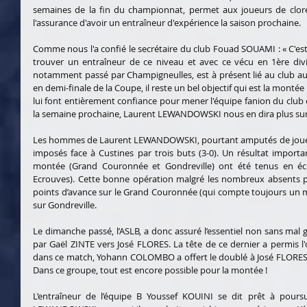
semaines de la fin du championnat, permet aux joueurs de clore
l'assurance d'avoir un entraîneur d'expérience la saison prochaine.
Comme nous l'a confié le secrétaire du club Fouad SOUAMI : « C'est une
trouver un entraîneur de ce niveau et avec ce vécu en 1ère divis
notamment passé par Champigneulles, est à présent lié au club au
en demi-finale de la Coupe, il reste un bel objectif qui est la montée
lui font entièrement confiance pour mener l'équipe fanion du club 
la semaine prochaine, Laurent LEWANDOWSKI nous en dira plus sur 
Les hommes de Laurent LEWANDOWSKI, pourtant amputés de joueur
imposés face à Custines par trois buts (3-0). Un résultat importa
montée (Grand Couronnée et Gondreville) ont été tenus en éche
Ecrouves). Cette bonne opération malgré les nombreux absents pe
points d’avance sur le Grand Couronnée (qui compte toujours un ma
sur Gondreville.
Le dimanche passé, l’ASLB, a donc assuré l’essentiel non sans mal gr
par Gaël ZINTE vers José FLORES. La tête de ce dernier a permis l'o
dans ce match, Yohann COLOMBO a offert le doublé à José FLORES (85
Dans ce groupe, tout est encore possible pour la montée !
L’entraîneur de l’équipe B Youssef KOUINI se dit prêt à poursu