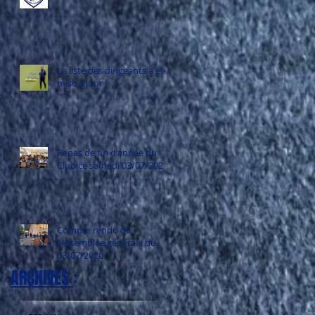
La liste des dirigeants a été
mise à jour
Repas de fin d'année du
Club ce samedi 03/07/2021
Compte rendu de
l’Assemblée générale du
03/07/2020
ARCHIVES
: