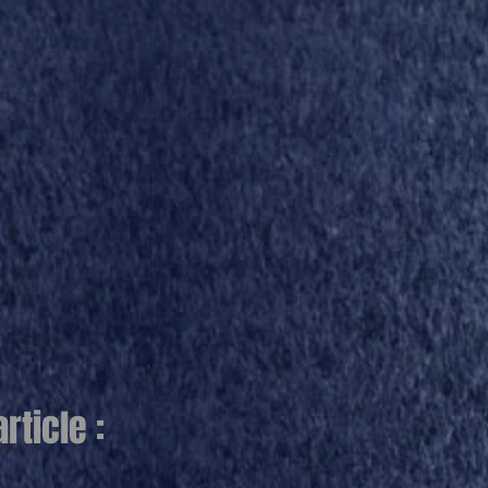
ticle :