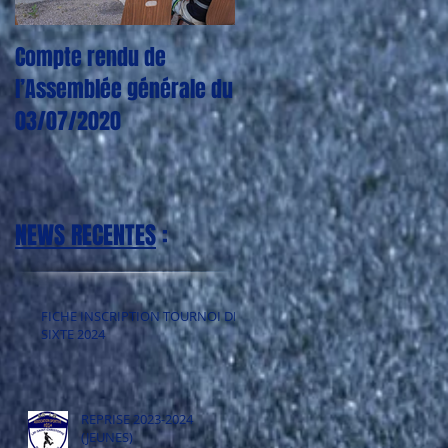
Compte rendu de
CORONAVIRUS : Plus
l’Assemblée générale du
aucun entraînement,
03/07/2020
match, tournoi jusqu'à
nouvel ordre
NEWS RECENTES
:
FICHE INSCRIPTION TOURNOI DE
SIXTE 2024
REPRISE 2023-2024
(JEUNES)