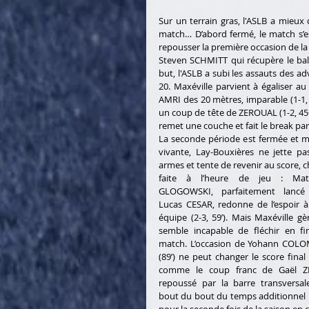
Sur un terrain gras, l'ASLB a mieux
match… D’abord fermé, le match s’e
repousser la première occasion de la r
Steven SCHMITT qui récupère le ballo
but, l'ASLB a subi les assauts des a
20. Maxéville parvient à égaliser au
AMRI des 20 mètres, imparable (1-1, 4
un coup de tête de ZEROUAL (1-2, 45+1’
remet une couche et fait le break par 
La seconde période est fermée et m
vivante, Lay-Bouxières ne jette pas
armes et tente de revenir au score, c
faite à l’heure de jeu : Math
GLOGOWSKI, parfaitement lancé 
Lucas CESAR, redonne de l’espoir à
équipe (2-3, 59’). Mais Maxéville gèr
semble incapable de fléchir en fi
match. L’occasion de Yohann COLO
(89’) ne peut changer le score final 
comme le coup franc de Gaël ZI
repoussé par la barre transversal
bout du bout du temps additionnel ra
pour la seconde fois de la saison en