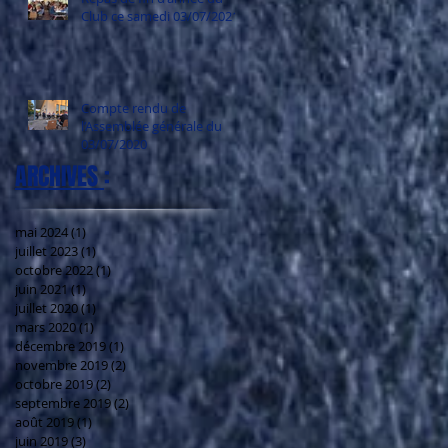
Club ce samedi 03/07/2021
Compte rendu de
l’Assemblée générale du
03/07/2020
ARCHIVES
:
mai 2024
(1)
1 post
juillet 2023
(1)
1 post
octobre 2022
(1)
1 post
juin 2021
(1)
1 post
juillet 2020
(1)
1 post
mars 2020
(1)
1 post
décembre 2019
(1)
1 post
novembre 2019
(2)
2 posts
octobre 2019
(2)
2 posts
septembre 2019
(2)
2 posts
août 2019
(1)
1 post
juin 2019
(3)
3 posts