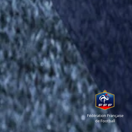
Fédération Française
de Football