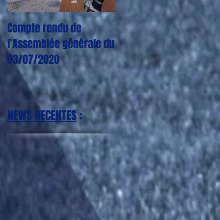
Compte rendu de
CORONAVIRUS : Plus
l’Assemblée générale du
aucun entraînement,
03/07/2020
match, tournoi jusqu'à
nouvel ordre
NEWS RECENTES
: