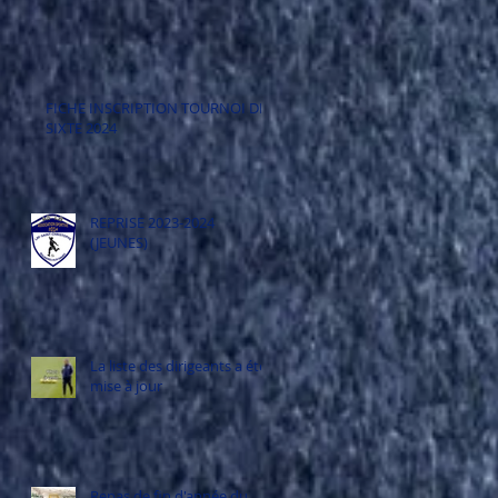
FICHE INSCRIPTION TOURNOI DE
SIXTE 2024
REPRISE 2023-2024
(JEUNES)
La liste des dirigeants a été
mise à jour
Repas de fin d'année du