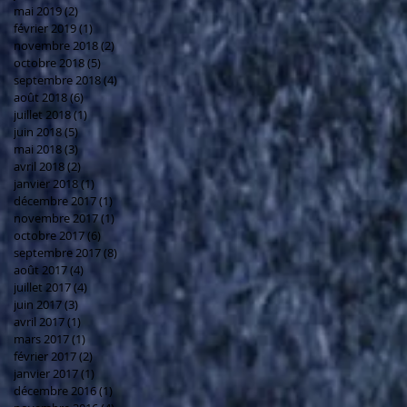
mai 2019
(2)
2 posts
février 2019
(1)
1 post
novembre 2018
(2)
2 posts
octobre 2018
(5)
5 posts
septembre 2018
(4)
4 posts
août 2018
(6)
6 posts
juillet 2018
(1)
1 post
juin 2018
(5)
5 posts
mai 2018
(3)
3 posts
avril 2018
(2)
2 posts
janvier 2018
(1)
1 post
décembre 2017
(1)
1 post
novembre 2017
(1)
1 post
octobre 2017
(6)
6 posts
septembre 2017
(8)
8 posts
août 2017
(4)
4 posts
juillet 2017
(4)
4 posts
juin 2017
(3)
3 posts
avril 2017
(1)
1 post
mars 2017
(1)
1 post
février 2017
(2)
2 posts
janvier 2017
(1)
1 post
décembre 2016
(1)
1 post