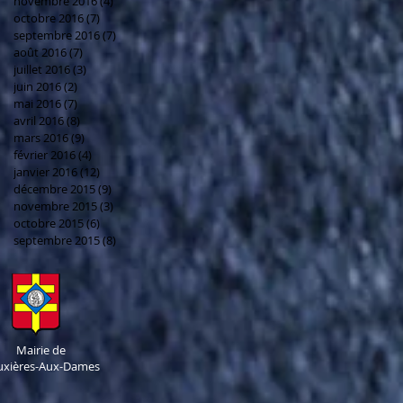
novembre 2016
(4)
4 posts
octobre 2016
(7)
7 posts
septembre 2016
(7)
7 posts
août 2016
(7)
7 posts
juillet 2016
(3)
3 posts
juin 2016
(2)
2 posts
mai 2016
(7)
7 posts
avril 2016
(8)
8 posts
mars 2016
(9)
9 posts
février 2016
(4)
4 posts
janvier 2016
(12)
12 posts
décembre 2015
(9)
9 posts
novembre 2015
(3)
3 posts
octobre 2015
(6)
6 posts
septembre 2015
(8)
8 posts
Mairie de
uxières-Aux-Dames