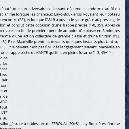
 débuté que son adversaire se laissant néanmoins endormir au fil du 
st animé lorsque les chanceux Layo-Bouxiérois voyaient leur poteau 
encontre (33’), et lorsque l’ASLB a ouvert le score grâce au pressing de 
n et conclut cette occasion d'une frappe précise (1-0, 35’). Après ce 
dversaires en fin de première période au point d’exploser en 3 minutes 
 terme d'une action collective de grande classe et d'une finition d’EL 
3’). Pire, Maxéville prend les devants quelques instants plus tard sur 
). Et le calvaire n’est pas fini : dès l’engagement suivant, Maxéville en 
une frappe sèche de KANTE qui finit en pleine lucarne (1-3, 45+1’) !
oins 
 les 
hose 
ieu 
par 
 son 
e et 
n de 
MBO 
tout 
NTE 
e au 
llongé suite à la blessure de ZEROUAL (90+8’). Lay-Bouxières s’incline 
 championnat.