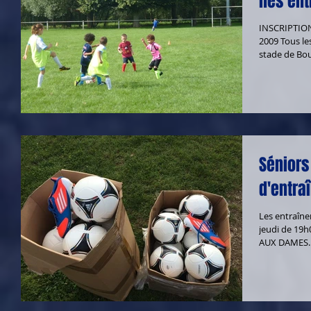
nés ent
INSCRIPTIONS 2014/2015 Po
2009 Tous les mercredis de septembre : De 14h à 16h => au
Séniors 
d'entra
Les entraîne
jeudi de 19
AUX DAMES. L