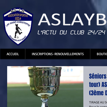
ACCUEIL
INSCRIPTIONS-RENOUVELLEMENTS
BOUTI
Séniors
tour) A
(3ème D
TIRAGE AU 
Pour le comp