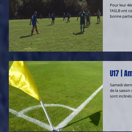
Pour leur 4è
l'ASLB ont c
bonne partie
U17 | Am
Samedi derni
de la saison 
sont inclinés