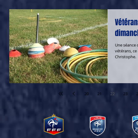
Vétéran
dimanch
Une séance 
vétérans, ce
Christophe.
20
21
22
23