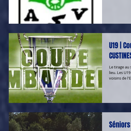
U19 | C
CUSTINES
Le tirage au
lieu. Les U1
voisins de l'
Séniors 