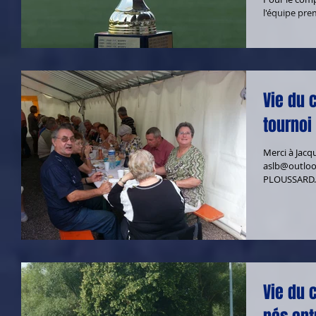
l'équipe prem
Vie du 
tournoi
Merci à Jacq
aslb@outlook
PLOUSSARD. 
Vie du 