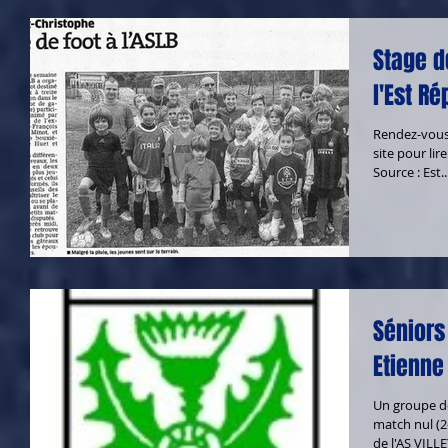
Stage d
l'Est Ré
Rendez-vous
site pour lire
Source : Est..
Séniors 
Etienne 
Un groupe de
match nul (2
de l'AS VILLE